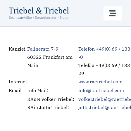
Zum
Inhalt
Toggle
springen
Naviga
Die Kanzlei
Kanzlei
Fellnerstr. 7-9
Telefon +49(0) 69 / 133
Rechtsberatung
60322 Frankfurt am
-0
Main
Telefax +49(0) 69 / 133
Steuerberatung
29
Internet
www.raetriebel.com
Notariat
Email
Info Mail:
info@raetriebel.com
RAuN Volker Triebel:
volker.triebel@raetrie
Formulare
RAin Jutta Triebel:
jutta.triebel@raetriebe
Kontakt