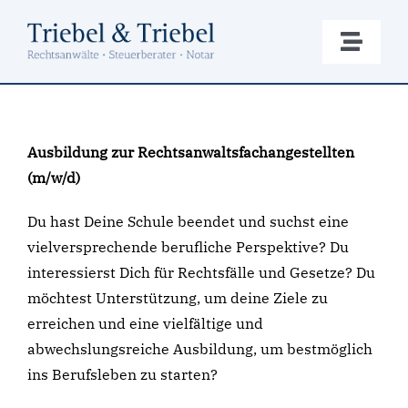
Zum
Inhalt
Toggle
springen
Naviga
Die Kanzlei
Ausbildung zur Rechtsanwaltsfachangestellten
Rechtsberatung
(m/w/d)
Steuerberatung
Du hast Deine Schule beendet und suchst eine
vielversprechende berufliche Perspektive? Du
interessierst Dich für Rechtsfälle und Gesetze? Du
Notariat
möchtest Unterstützung, um deine Ziele zu
erreichen und eine vielfältige und
Formulare
abwechslungsreiche Ausbildung, um bestmöglich
ins Berufsleben zu starten?
Kontakt