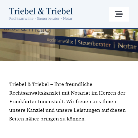
Zum
Inhalt
Toggle
springen
Naviga
Die Kanzlei
Rechtsberatung
Steuerberatung
Triebel & Triebel – Ihre freundliche
Notariat
Rechtsanwaltskanzlei mit Notariat im Herzen der
Frankfurter Innenstadt. Wir freuen uns Ihnen
unsere Kanzlei und unsere Leistungen auf diesen
Formulare
Seiten näher bringen zu können.
Kontakt